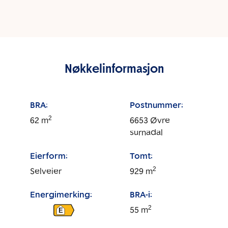
Nøkkelinformasjon
BRA:
Postnummer:
2
62
m
6653
Øvre
surnadal
Eierform:
Tomt:
2
Selveier
929
m
Energimerking:
BRA-i:
2
55
m
E