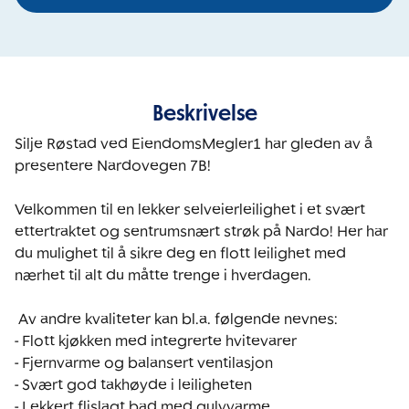
Beskrivelse
Silje Røstad ved EiendomsMegler1 har gleden av å 
presentere Nardovegen 7B! 

Velkommen til en lekker selveierleilighet i et svært 
ettertraktet og sentrumsnært strøk på Nardo! Her har 
du mulighet til å sikre deg en flott leilighet med 
nærhet til alt du måtte trenge i hverdagen.  

 Av andre kvaliteter kan bl.a. følgende nevnes: 

- Flott kjøkken med integrerte hvitevarer

- Fjernvarme og balansert ventilasjon 

- Svært god takhøyde i leiligheten 

- Lekkert flislagt bad med gulvvarme 
