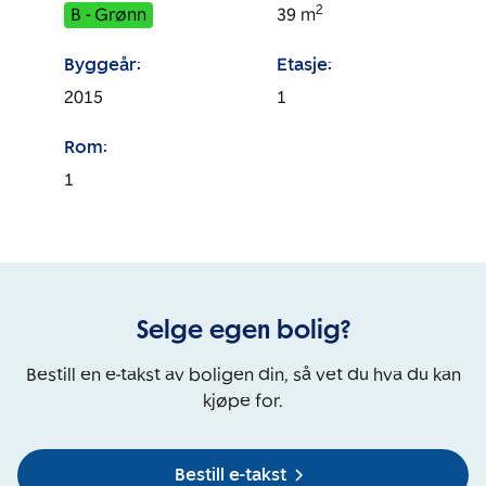
2
B - Grønn
39
m
Byggeår:
Etasje:
2015
1
Rom:
1
Selge egen bolig?
Bestill en e-takst av boligen din, så vet du hva du kan
kjøpe for.
Bestill e-takst