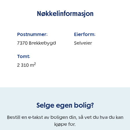
Nøkkelinformasjon
Postnummer:
Eierform:
7370
Brekkebygd
Selveier
Tomt:
2
2 310
m
Selge egen bolig?
Bestill en e-takst av boligen din, så vet du hva du kan
kjøpe for.