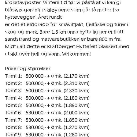
krokstavposter. Vinters tid tør vi påstå at vi kan gi 
blåswix-garanti i skiløypene som går få meter fra 
hytteveggen. Året rundt

er det et eldorado for småviltjakt, fjellfiske og turer i 
skog og mark. Bare 1,5 km unna hytta ligger ei flott 
sandstrand og matvarebutikken er bare 800 m fra.

Midt i alt dette er Kløftberget Hyttefelt plassert med 
utsikt over fjell og vann. Velkommen!

Priser og størrelser:

Tomt 1:   500 000,- + omk. (2.170 kvm)

Tomt 2:   500.000,- + omk. (2.310 kvm)

Tomt 3:   500.000,- + omk. (2.330 kvm)

Tomt 4:   500.000,- + omk. (2.180 kvm)

Tomt 5:   500.000,- + omk. (1.890 kvm)

Tomt 6:   530.000,- + omk. (2.000 kvm)

Tomt 7:   530.000,- + omk. (1.850 kvm)

Tomt 8:   530.000,- + omk. (1.270 kvm)

Tomt 9:   530.000,- + omk. (1.280 kvm)
