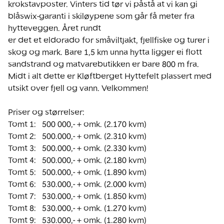
krokstavposter. Vinters tid tør vi påstå at vi kan gi 
blåswix-garanti i skiløypene som går få meter fra 
hytteveggen. Året rundt

er det et eldorado for småviltjakt, fjellfiske og turer i 
skog og mark. Bare 1,5 km unna hytta ligger ei flott 
sandstrand og matvarebutikken er bare 800 m fra.

Midt i alt dette er Kløftberget Hyttefelt plassert med 
utsikt over fjell og vann. Velkommen!

Priser og størrelser:

Tomt 1:   500 000,- + omk. (2.170 kvm)

Tomt 2:   500.000,- + omk. (2.310 kvm)

Tomt 3:   500.000,- + omk. (2.330 kvm)

Tomt 4:   500.000,- + omk. (2.180 kvm)

Tomt 5:   500.000,- + omk. (1.890 kvm)

Tomt 6:   530.000,- + omk. (2.000 kvm)

Tomt 7:   530.000,- + omk. (1.850 kvm)

Tomt 8:   530.000,- + omk. (1.270 kvm)

Tomt 9:   530.000,- + omk. (1.280 kvm)
