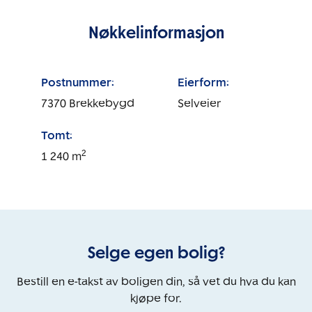
Nøkkelinformasjon
Postnummer:
Eierform:
7370
Brekkebygd
Selveier
Tomt:
2
1 240
m
Selge egen bolig?
Bestill en e-takst av boligen din, så vet du hva du kan
kjøpe for.