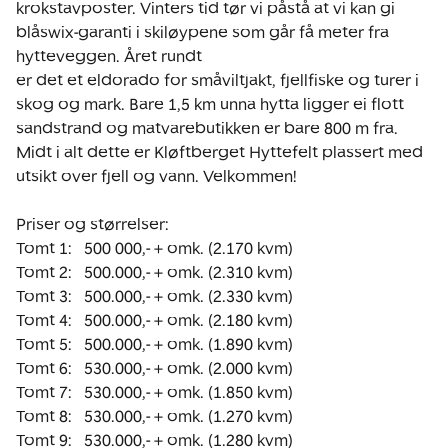
krokstavposter. Vinters tid tør vi påstå at vi kan gi 
blåswix-garanti i skiløypene som går få meter fra 
hytteveggen. Året rundt

er det et eldorado for småviltjakt, fjellfiske og turer i 
skog og mark. Bare 1,5 km unna hytta ligger ei flott 
sandstrand og matvarebutikken er bare 800 m fra.

Midt i alt dette er Kløftberget Hyttefelt plassert med 
utsikt over fjell og vann. Velkommen!

Priser og størrelser:

Tomt 1:   500 000,- + omk. (2.170 kvm)

Tomt 2:   500.000,- + omk. (2.310 kvm)

Tomt 3:   500.000,- + omk. (2.330 kvm)

Tomt 4:   500.000,- + omk. (2.180 kvm)

Tomt 5:   500.000,- + omk. (1.890 kvm)

Tomt 6:   530.000,- + omk. (2.000 kvm)

Tomt 7:   530.000,- + omk. (1.850 kvm)

Tomt 8:   530.000,- + omk. (1.270 kvm)

Tomt 9:   530.000,- + omk. (1.280 kvm)
