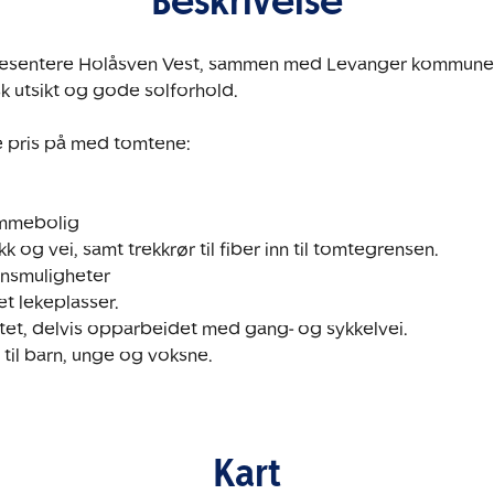
Beskrivelse
presentere Holåsven Vest, sammen med Levanger kommune.
k utsikt og gode solforhold.

te pris på med tomtene:

mmebolig

kk og vei, samt trekkrør til fiber inn til tomtegrensen. 

onsmuligheter

 lekeplasser.  

feltet, delvis opparbeidet med gang- og sykkelvei.

Kart