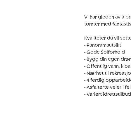
Vi har gleden av å 
tomter med fantastis
Kvaliteter du vil set
- Panoramautsikt

- Gode Solforhold

- Bygg din egen drø
- Offentlig vann, kloa
- Nærhet til rekreasj
- 4 ferdig opparbeidet
- Asfalterte veier i 