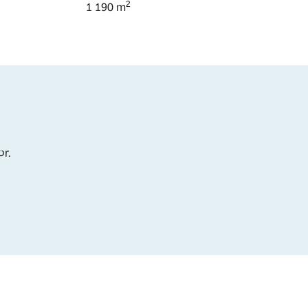
2
1 190
m
or.