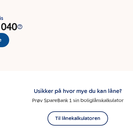
is
 040
e
Usikker på hvor mye du kan låne?
Prøv SpareBank 1 sin boliglånskalkulator
Til lånekalkulatoren