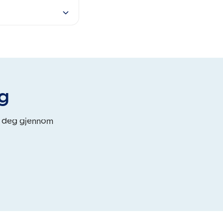
eg
i deg gjennom