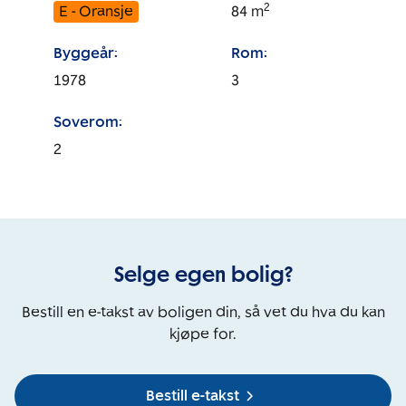
2
E - Oransje
84
m
Byggeår:
Rom:
1978
3
Soverom:
2
Selge egen bolig?
Bestill en e-takst av boligen din, så vet du hva du kan
kjøpe for.
Bestill e-takst