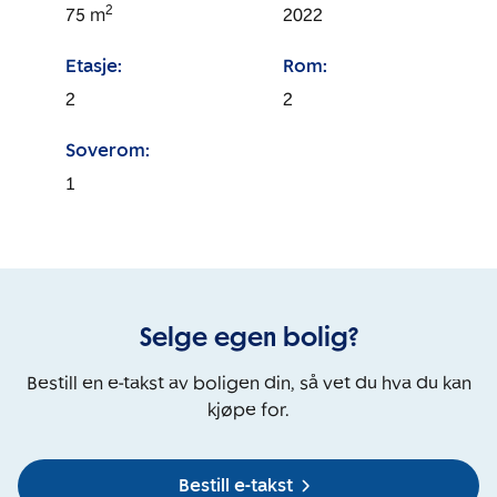
2
75
m
2022
Etasje:
Rom:
2
2
Soverom:
1
Selge egen bolig?
Bestill en e-takst av boligen din, så vet du hva du kan
kjøpe for.
Bestill e-takst