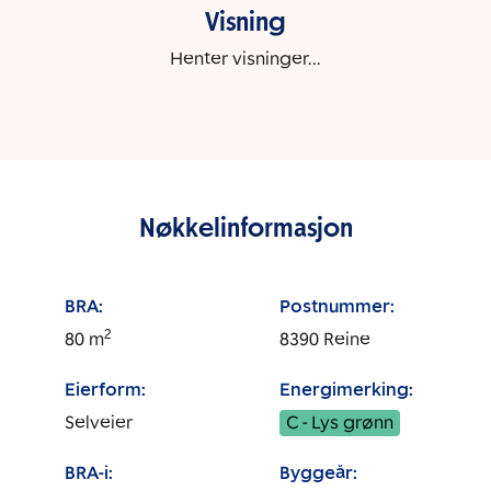
Visning
Henter visninger...
Nøkkelinformasjon
BRA:
Postnummer:
2
80
m
8390
Reine
Eierform:
Energimerking:
Selveier
C - Lys grønn
BRA-i:
Byggeår: