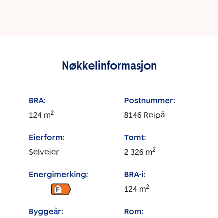
Nøkkelinformasjon
BRA:
Postnummer:
2
124
m
8146
Reipå
Eierform:
Tomt:
2
Selveier
2 326
m
Energimerking:
BRA-i:
2
124
m
F
Byggeår:
Rom: