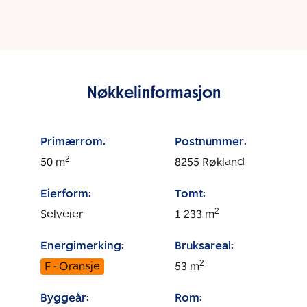
Nøkkelinformasjon
Primærrom:
Postnummer:
2
50
m
8255
Røkland
Eierform:
Tomt:
2
Selveier
1 233
m
Energimerking:
Bruksareal:
2
F - Oransje
53
m
Byggeår:
Rom: