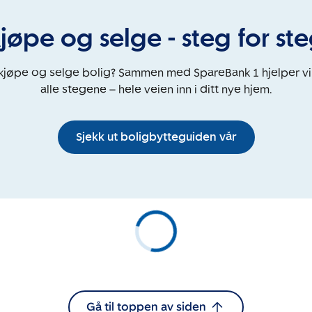
jøpe og selge - steg for st
 kjøpe og selge bolig? Sammen med SpareBank 1 hjelper v
alle stegene – hele veien inn i ditt nye hjem.
Sjekk ut boligbytteguiden vår
Gå til toppen av siden