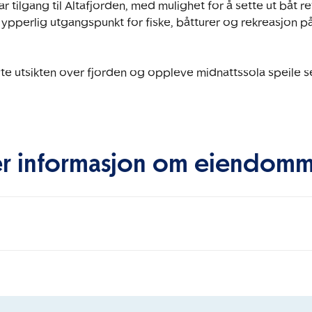
 tilgang til Altafjorden, med mulighet for å sette ut båt rett
 ypperlig utgangspunkt for fiske, båtturer og rekreasjon p
te utsikten over fjorden og oppleve midnattssola speile seg
r informasjon om eiendom