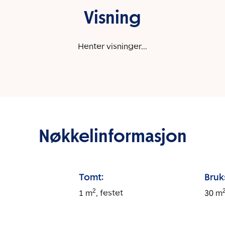
Visning
Henter visninger...
Nøkkelinformasjon
Tomt:
Bruk
2
1
m
, festet
30
m