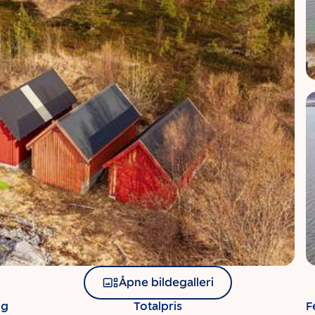
Åpne bildegalleri
ng
Totalpris
F