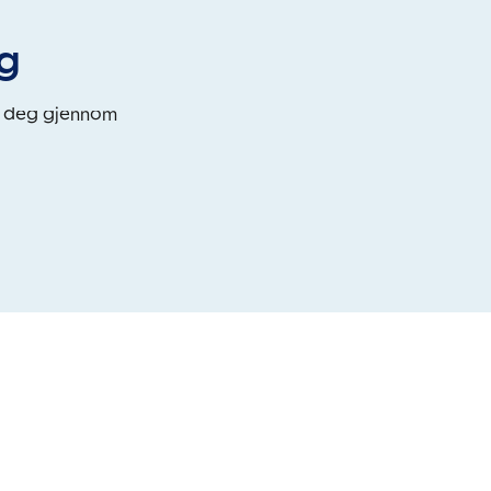
eg
i deg gjennom