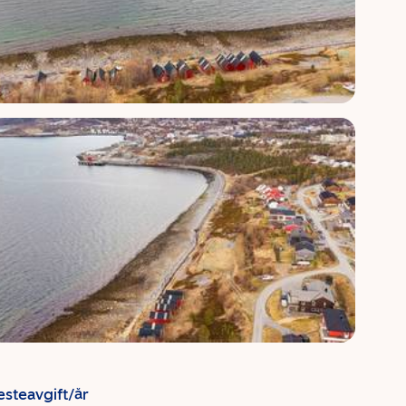
esteavgift/år