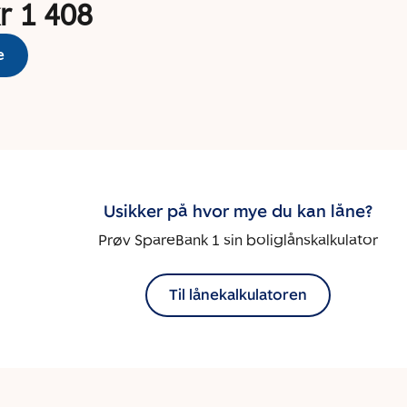
r 1 408
e
Usikker på hvor mye du kan låne?
Prøv SpareBank 1 sin boliglånskalkulator
Til lånekalkulatoren