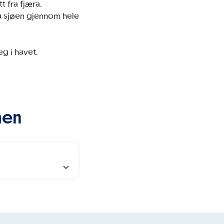
 fra fjæra. 
å sjøen gjennom hele 
 i havet. 

men