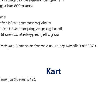
t i rolige, naturskjønne omgivelser

gge kun 800m unna

åde

enfor både sommer og vinter

ss for både campingvogn og bobil

il snøscooterløyper, fjell og sjø

Torbjørn Simonsen for privatvisning! Mobil: 93852373.
Kart