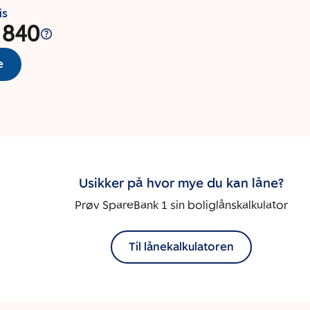
is
 840
e
Usikker på hvor mye du kan låne?
Prøv SpareBank 1 sin boliglånskalkulator
Til lånekalkulatoren