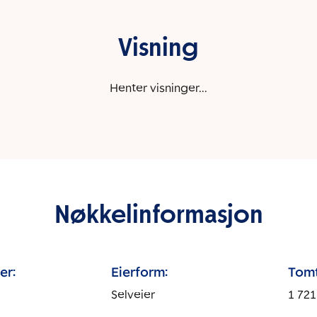
Visning
Henter visninger...
Nøkkelinformasjon
er:
Eierform:
Tomt
Selveier
1 721