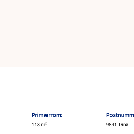
Primærrom:
Postnumm
2
113
m
9841
Tana