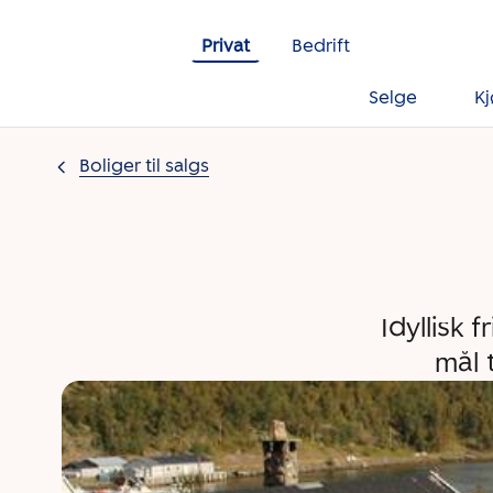
Gå til innholdet
Privat
Bedrift
Selge
K
Boliger til salgs
Idyllisk 
mål 