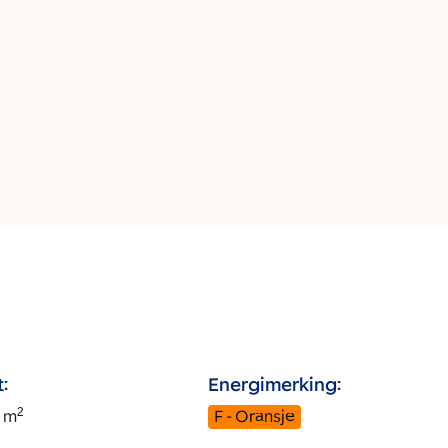
:
Energimerking:
2
m
F - Oransje