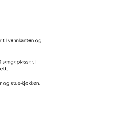
 til vannkanten og 
sengeplasser. I 
tt.

og stue-kjøkken. 