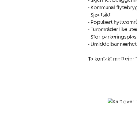
- Skjermet beliggenhe
- Kommunal flytebry
- Sjøutsikt

- Populært hytteomr
- Turområder like ut
- Stor parkeringspla
- Umiddelbar nærhet t
Ta kontakt med eier 