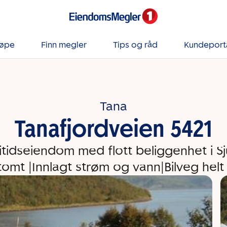
jøpe
Finn megler
Tips og råd
Kundeport
Tana
Tanafjordveien 5421
fritidseiendom med flott beliggenhet i Sj
tomt |Innlagt strøm og vann|Bilveg helt