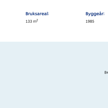
Bruksareal:
Byggeår:
2
133
m
1985
Be