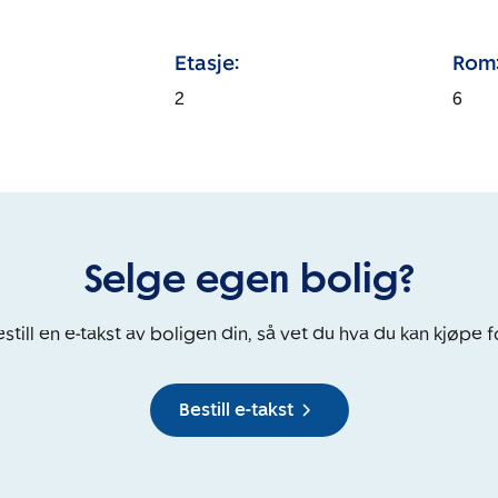
Etasje:
Rom
2
6
Selge egen bolig?
still en e-takst av boligen din, så vet du hva du kan kjøpe f
Bestill e-takst