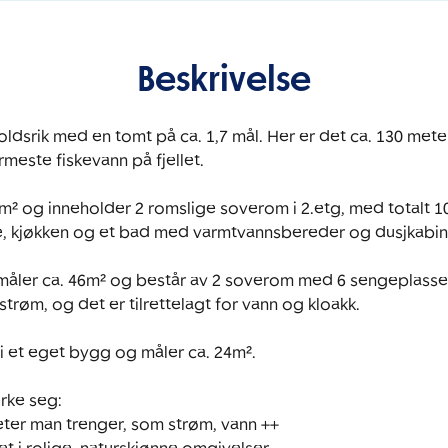
Beskrivelse
dsrik med en tomt på ca. 1,7 mål. Her er det ca. 130 meter
rmeste fiskevann på fjellet.

² og inneholder 2 romslige soverom i 2.etg, med totalt 10 
ue, kjøkken og et bad med varmtvannsbereder og dusjkabine
åler ca. 46m² og består av 2 soverom med 6 sengeplasser 
strøm, og det er tilrettelagt for vann og kloakk.

i et eget bygg og måler ca. 24m². 

rke seg:

iteter man trenger, som strøm, vann ++
