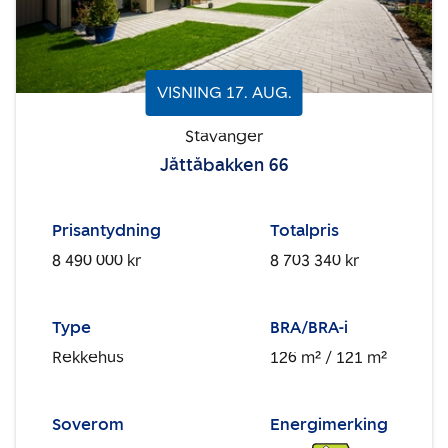
VISNING
17
.
AUG.
Stavanger
Jåttåbakken 66
Prisantydning
Totalpris
8 490 000 kr
8 703 340 kr
Type
BRA/BRA-i
Rekkehus
126 m²
/ 121 m²
Soverom
Energimerking