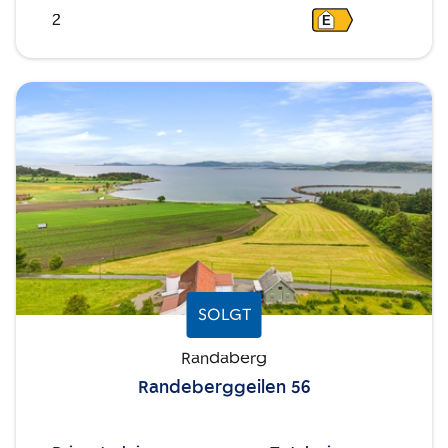
2
E
SOLGT
Randaberg
Randeberggeilen 56