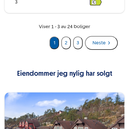
3
C
Viser
1
-
3
av
24
boliger
1
2
3
Neste
Eiendommer jeg nylig har solgt