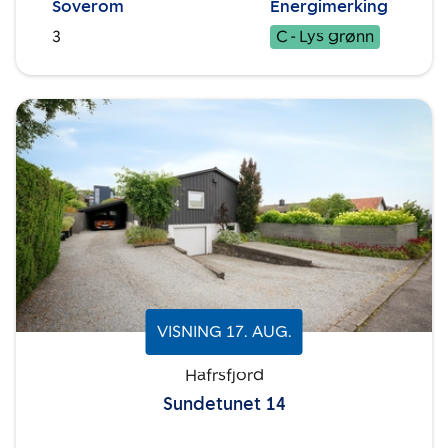
Soverom
Energimerking
3
C - Lys grønn
VISNING
17
.
AUG.
Hafrsfjord
Sundetunet 14