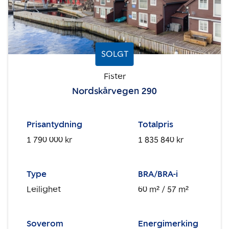
SOLGT
Fister
Nordskårvegen 290
Prisantydning
Totalpris
1 790 000 kr
1 835 840 kr
Type
BRA/BRA-i
Leilighet
60 m²
/ 57 m²
Soverom
Energimerking