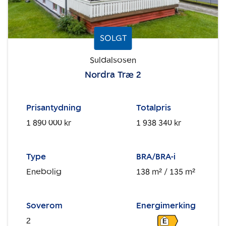
SOLGT
Suldalsosen
Nordra Træ 2
Prisantydning
Totalpris
1 890 000 kr
1 938 340 kr
Type
BRA/BRA-i
Enebolig
138 m²
/ 135 m²
Soverom
Energimerking
2
E