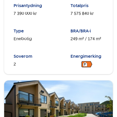
Prisantydning
Totalpris
7 390 000 kr
7 575 840 kr
Type
BRA/BRA-i
Enebolig
249 m²
/ 174 m²
Soverom
Energimerking
2
F