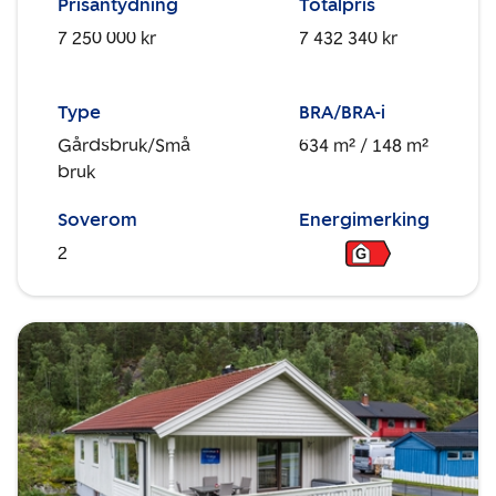
Prisantydning
Totalpris
7 250 000 kr
7 432 340 kr
Type
BRA/BRA-i
Gårdsbruk/Små
634 m²
/ 148 m²
bruk
Soverom
Energimerking
2
G