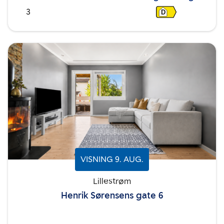
3
D
VISNING
9
.
AUG.
Lillestrøm
Henrik Sørensens gate 6