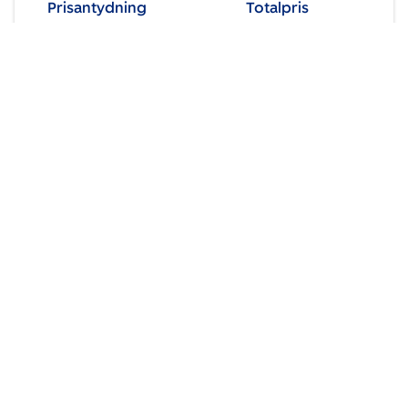
Prisantydning
Totalpris
3 900 000 kr
3 998 590 kr
Type
BRA/BRA-i
Leilighet
62 m²
/ 50 m²
Soverom
Energimerking
2
F - Oransje