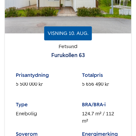
VISNING
10
.
AUG.
Fetsund
Furukollen 63
Prisantydning
Totalpris
5 500 000 kr
5 656 490 kr
Type
BRA/BRA-i
Enebolig
124.7 m²
/ 112
m²
Soverom
Energimerking