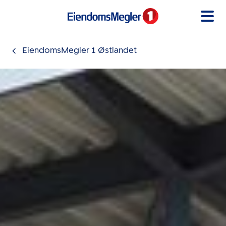
Gå til innholdet
EiendomsMegler 1 Østlandet