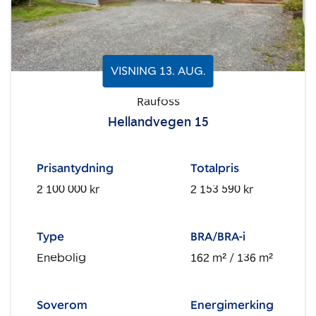
VISNING
13
.
AUG.
Raufoss
Hellandvegen 15
Prisantydning
Totalpris
2 100 000 kr
2 153 590 kr
Type
BRA/BRA-i
Enebolig
162 m²
/ 136 m²
Soverom
Energimerking