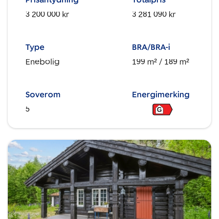
3 200 000 kr
3 281 090 kr
Type
BRA/BRA-i
Enebolig
199 m²
/ 189 m²
Soverom
Energimerking
5
G