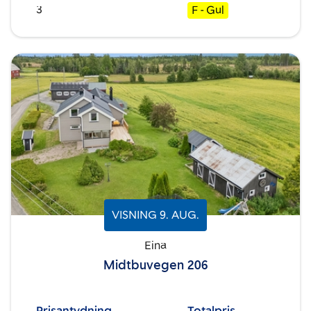
3
F - Gul
VISNING
9
.
AUG.
Eina
Midtbuvegen 206
Prisantydning
Totalpris