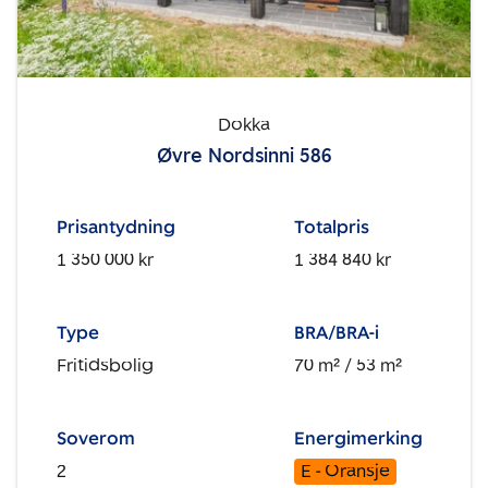
Dokka
Øvre Nordsinni 586
Prisantydning
Totalpris
1 350 000 kr
1 384 840 kr
Type
BRA/BRA-i
Fritidsbolig
70 m²
/ 53 m²
Soverom
Energimerking
2
E - Oransje