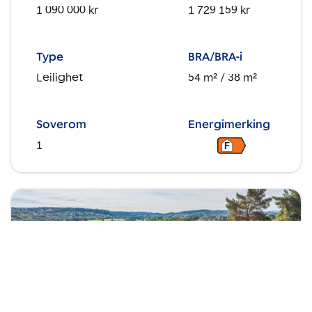
1 090 000 kr
1 729 159 kr
Type
BRA/BRA-i
Leilighet
54 m²
/ 38 m²
Soverom
Energimerking
1
F