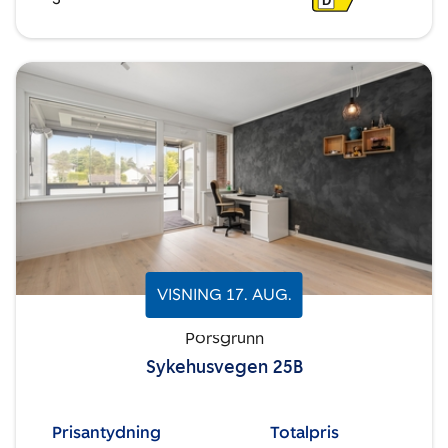
D
VISNING
17
.
AUG.
Porsgrunn
Sykehusvegen 25B
Prisantydning
Totalpris