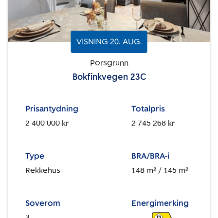
VISNING
20
.
AUG.
Porsgrunn
Bokfinkvegen 23C
Prisantydning
Totalpris
2 400 000 kr
2 745 268 kr
Type
BRA/BRA-i
Rekkehus
148 m²
/ 145 m²
Soverom
Energimerking
3