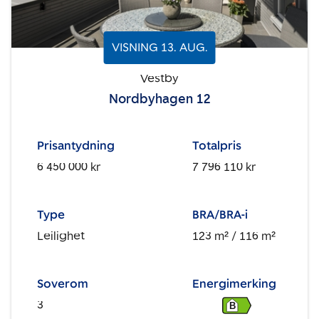
VISNING
13
.
AUG.
Vestby
Nordbyhagen 12
Prisantydning
Totalpris
6 450 000 kr
7 796 110 kr
Type
BRA/BRA-i
Leilighet
123 m²
/ 116 m²
Soverom
Energimerking
3
B