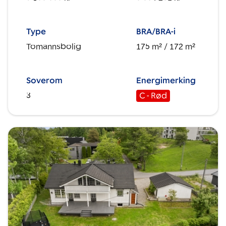
Type
BRA/BRA-i
Tomannsbolig
175 m²
/ 172 m²
Soverom
Energimerking
3
C - Rød