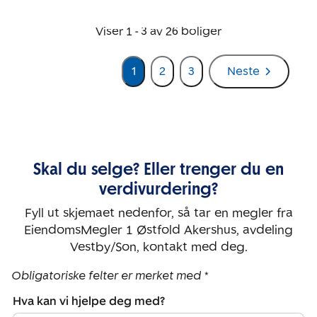
Viser
1
-
3
av
26
boliger
1
2
3
Neste
Skal du selge? Eller trenger du en
verdivurdering?
Fyll ut skjemaet nedenfor, så tar en megler fra
EiendomsMegler 1 Østfold Akershus, avdeling
Vestby/Son, kontakt med deg.
Obligatoriske felter er merket med *
Hva kan vi hjelpe deg med?