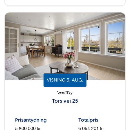
VISNING
9
.
AUG.
Vestby
Tors vei 25
Prisantydning
Totalpris
5 800 000 kr
6 064 201 kr