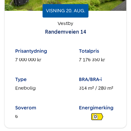
VISNING
20
.
AUG.
Vestby
Randemveien 14
Prisantydning
Totalpris
7 000 000 kr
7 176 350 kr
Type
BRA/BRA-i
Enebolig
314 m²
/ 280 m²
Soverom
Energimerking
6
D