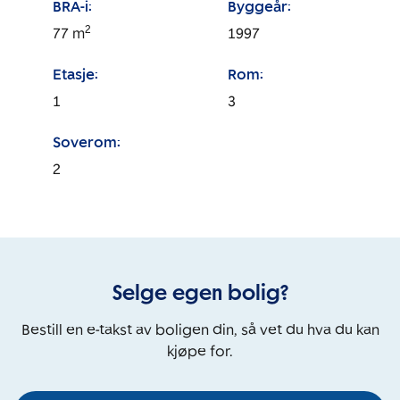
BRA-i:
Byggeår:
2
77
m
1997
Etasje:
Rom:
1
3
Soverom:
2
Selge egen bolig?
Bestill en e-takst av boligen din, så vet du hva du kan
kjøpe for.