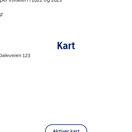
r installert i 2022 og 2023

g!
Kart
Aktiver kart