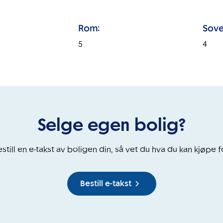
Rom:
Sove
5
4
Selge egen bolig?
still en e-takst av boligen din, så vet du hva du kan kjøpe f
Bestill e-takst