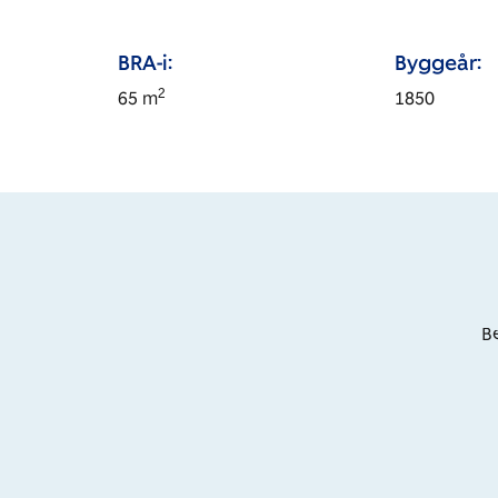
BRA-i:
Byggeår:
2
65
m
1850
Be