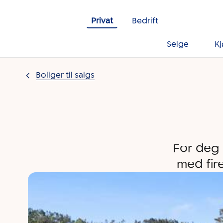
Gå til innholdet
Privat
Bedrift
Selge
K
Boliger til salgs
For deg 
med fir