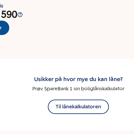
is
 590
e
Usikker på hvor mye du kan låne?
Prøv SpareBank 1 sin boliglånskalkulator
Til lånekalkulatoren