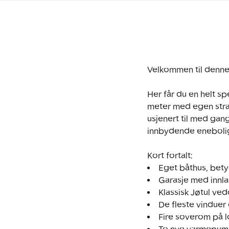
Velkommen til denne 
Her får du en helt s
meter med egen stran
usjenert til med gang
innbydende enebolig m