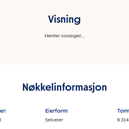
Visning
Henter visninger...
Nøkkelinformasjon
er:
Eierform:
Tomt
l
Selveier
9 314