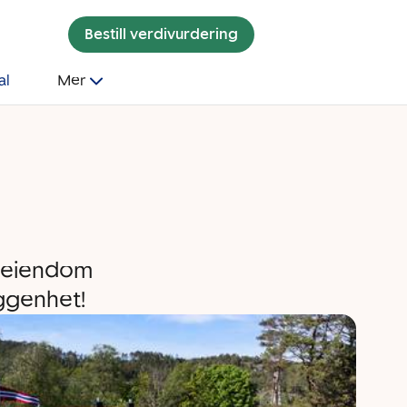
Bestill verdivurdering
al
Mer
t eiendom
ggenhet!