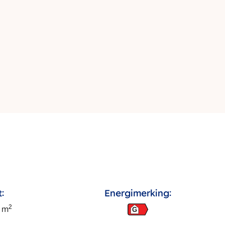
:
Energimerking:
2
m
G