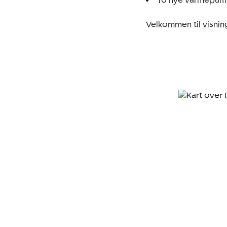
To nye varmepumpe
Velkommen til visnin