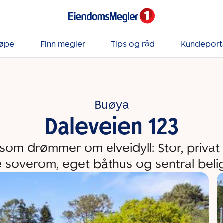
jøpe
Finn megler
Tips og råd
Kundeport
Buøya
Daleveien 123
som drømmer om elveidyll: Stor, priva
e soverom, eget båthus og sentral beli