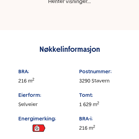
Henter visninger...
Nøkkelinformasjon
BRA:
Postnummer:
2
216
m
3290
Stavern
Eierform:
Tomt:
2
Selveier
1 629
m
Energimerking:
BRA-i:
2
216
m
G