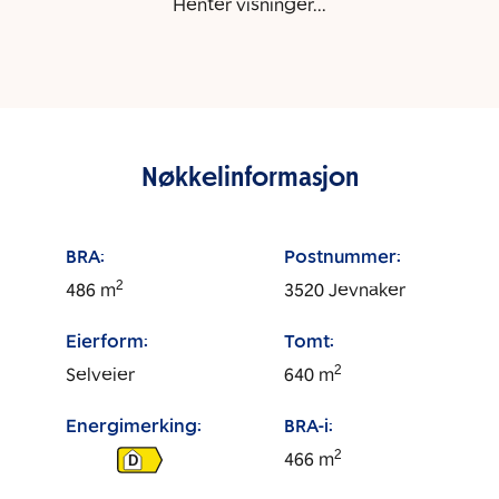
Henter visninger...
Nøkkelinformasjon
BRA:
Postnummer:
2
486
m
3520
Jevnaker
Eierform:
Tomt:
2
Selveier
640
m
Energimerking:
BRA-i:
2
466
m
D