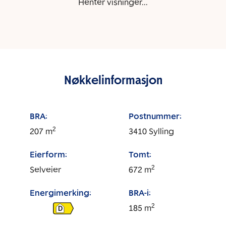
Henter visninger...
Nøkkelinformasjon
BRA:
Postnummer:
2
207
m
3410
Sylling
Eierform:
Tomt:
2
Selveier
672
m
Energimerking:
BRA-i:
2
185
m
D