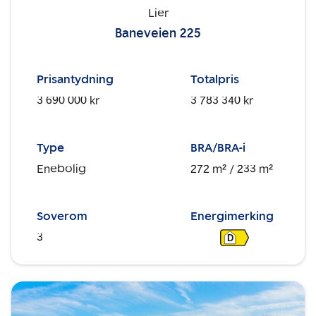
Lier
Baneveien 225
Prisantydning
Totalpris
3 690 000 kr
3 783 340 kr
Type
BRA/BRA-i
Enebolig
272 m²
/ 233 m²
Soverom
Energimerking
3
D