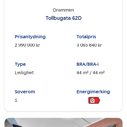
Drammen
Tollbugata 62D
Prisantydning
Totalpris
2 990 000 kr
3 065 840 kr
Type
BRA/BRA-i
Leilighet
44 m²
/ 44 m²
Soverom
Energimerking
1
G