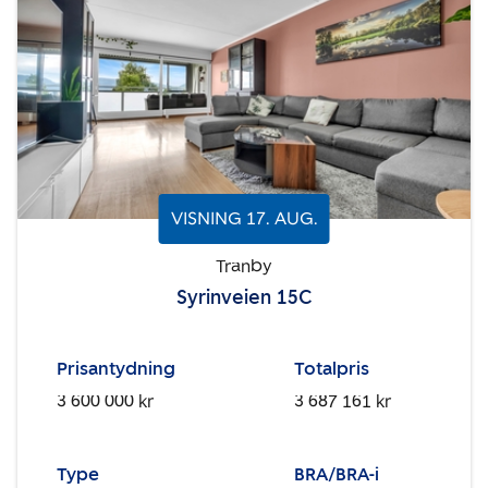
VISNING
17
.
AUG.
Tranby
Syrinveien 15C
Prisantydning
Totalpris
3 600 000 kr
3 687 161 kr
Type
BRA/BRA-i