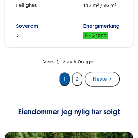
Leilighet
112 m²
/ 96 m²
Soverom
Energimerking
3
F - Grønn
Viser
1
-
3
av
6
boliger
1
2
Neste
Eiendommer jeg nylig har solgt