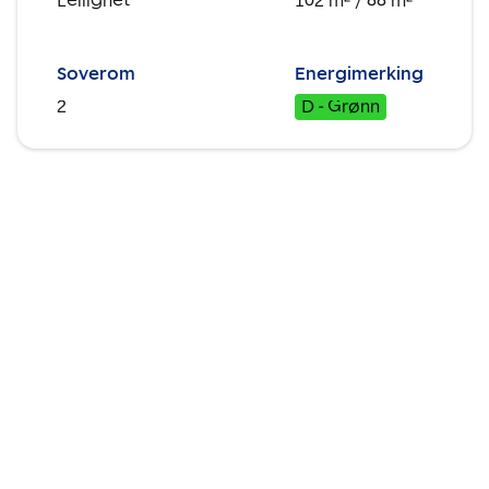
Leilighet
102 m²
/ 88 m²
Soverom
Energimerking
2
D - Grønn