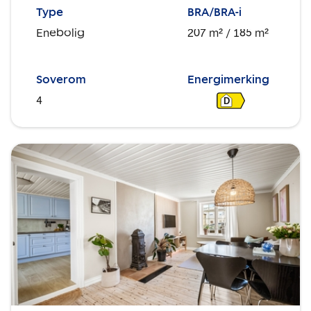
Type
BRA/BRA-i
Enebolig
207 m²
/ 185 m²
Soverom
Energimerking
4
D