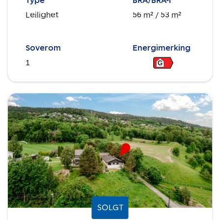
Type
BRA/BRA-i
Leilighet
56 m²
/ 53 m²
Soverom
Energimerking
1
G
SOLGT