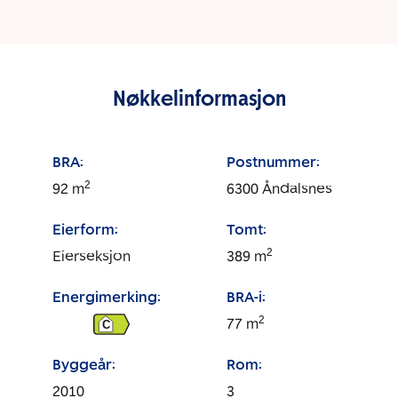
Nøkkelinformasjon
BRA:
Postnummer:
2
92
m
6300
Åndalsnes
Eierform:
Tomt:
2
Eierseksjon
389
m
Energimerking:
BRA-i:
2
77
m
C
Byggeår:
Rom:
2010
3