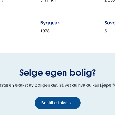
åg
Selveier
2 130
Byggeår:
Sove
1978
5
Selge egen bolig?
still en e-takst av boligen din, så vet du hva du kan kjøpe f
Bestill e-takst