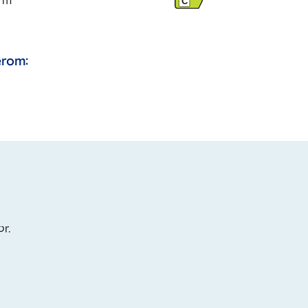
m
C
rom:
or.