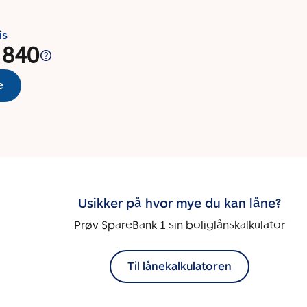
is
 840
e
Usikker på hvor mye du kan låne?
Prøv SpareBank 1 sin boliglånskalkulator
Til lånekalkulatoren