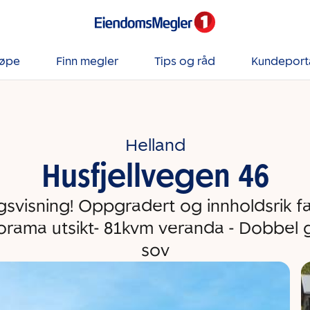
jøpe
Finn megler
Tips og råd
Kundeport
Helland
Husfjellvegen 46
svisning! Oppgradert og innholdsrik fa
ama utsikt- 81kvm veranda - Dobbel g
sov