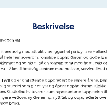
Beskrivelse
llvegen 46!

ik enebolig med attraktiv beliggenhet på idylliske Helland
på hele fem soverom, romslige oppholdsrom og gode løsnin
ermet og solrikt til på en romslig tomt med flott utsikt og 
 ca. 12 km til Brattvåg sentrum med butikker, servicetilbud o
i 1978 og er omfattende oppgradert de senere årene. Den 
g stuedel som gir et lyst og åpent oppholdsrom. Kjøkken f
s Studioline-hvitevarer, som representerer toppserien til S
yere vedovn, ny drenering, nytt tak og oppgraderte overfl
de bolig.
