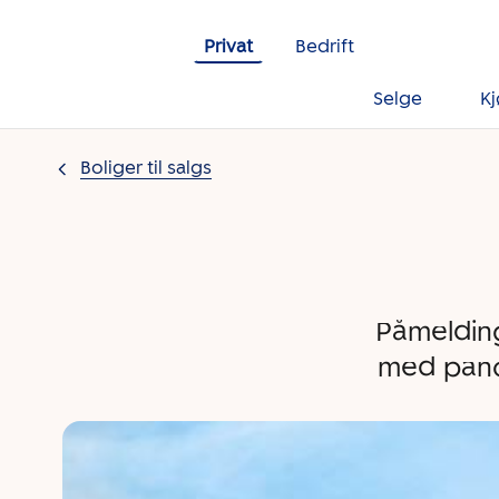
Gå til innholdet
Privat
Bedrift
Selge
K
Boliger til salgs
Påmelding
med panor