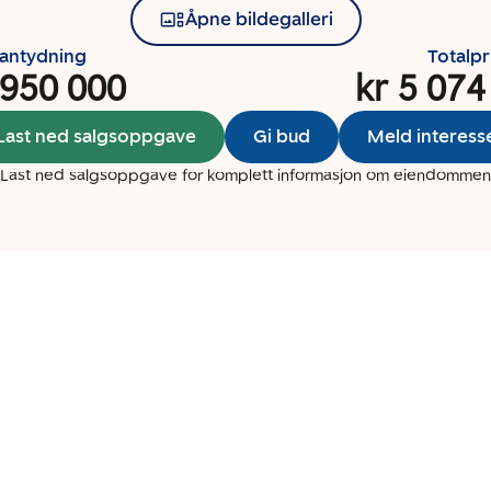
Åpne bildegalleri
santydning
Totalpr
 950 000
kr 5 074
Last ned salgsoppgave
Gi bud
Meld interess
Last ned salgsoppgave for komplett informasjon om eiendommen