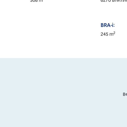
308
m
6270
Brattv
BRA-i:
2
245
m
Be