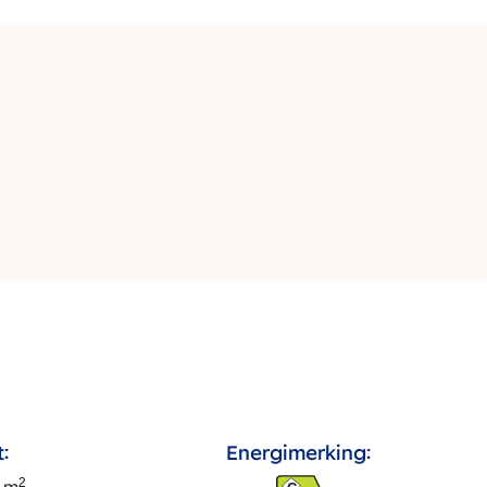
:
Energimerking:
2