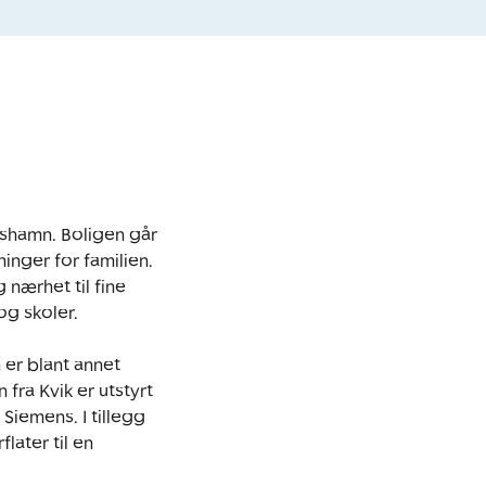
shamn. Boligen går 
ger for familien. 
nærhet til fine 
g skoler.

er blant annet 
ra Kvik er utstyrt 
iemens. I tillegg 
ater til en 