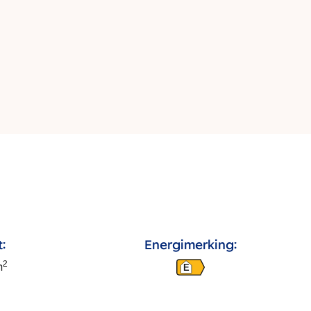
:
Energimerking:
2
m
E