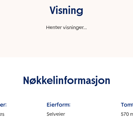
Visning
Henter visninger...
Nøkkelinformasjon
er:
Eierform:
Tomt
es
Selveier
570