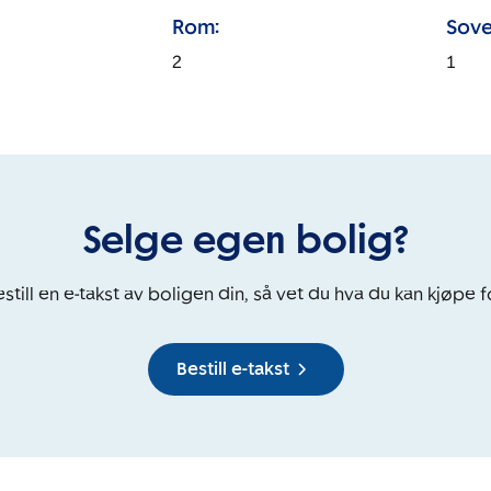
Rom:
Sove
2
1
Selge egen bolig?
still en e-takst av boligen din, så vet du hva du kan kjøpe f
Bestill e-takst