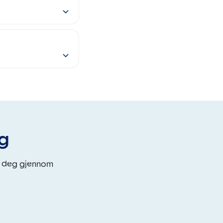
eg
i deg gjennom