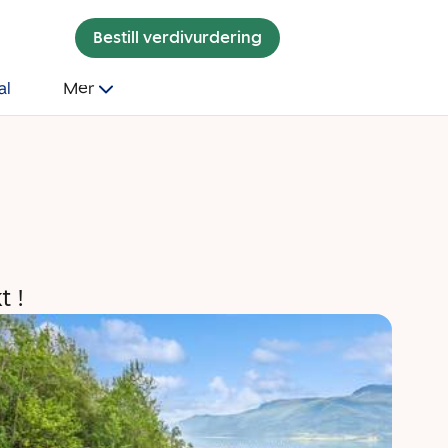
Bestill verdivurdering
al
Mer
t !