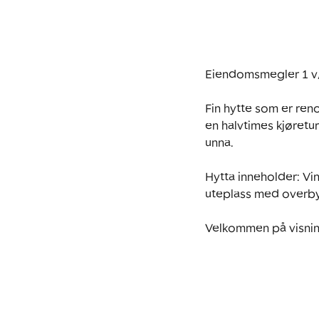
Eiendomsmegler 1 v/
Fin hytte som er reno
en halvtimes kjøretur
unna. 

Hytta inneholder: Vi
uteplass med overbyg
Velkommen på visnin