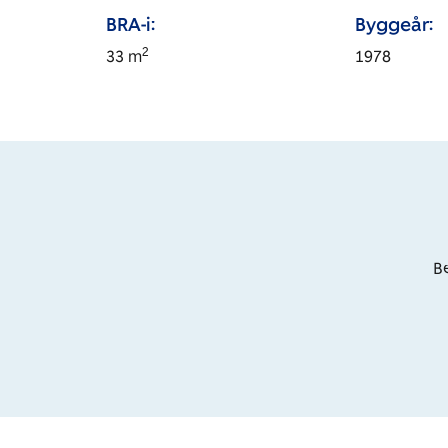
BRA-i:
Byggeår:
2
33
m
1978
Be