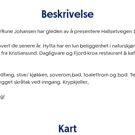
Beskrivelse
Rune Johansen har gleden av å presentere Hallsetvegen 1
vert de senere år. Hytta har en lun beliggenhet i naturskjø
 fra Kristiansund. Dagligvare og Fjord-kroa restaurant & kafé
ndfang, stue/ kjøkken, soverom,bad, toalettrom og bod. Te
get skråtak ved inngang. Krypkjeller.,

g!
Kart