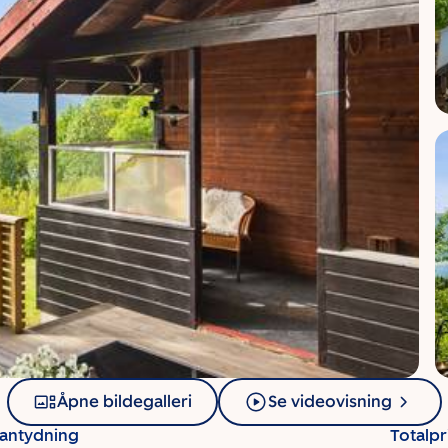
Åpne bildegalleri
Se videovisning
santydning
Totalpr