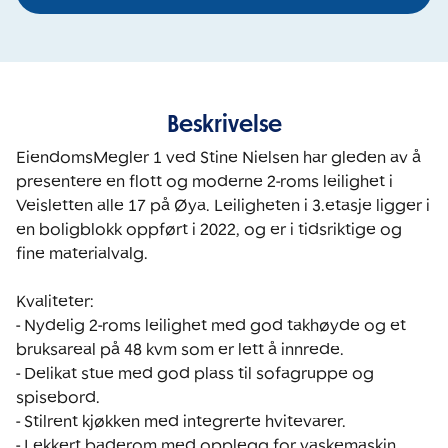
Beskrivelse
EiendomsMegler 1 ved Stine Nielsen har gleden av å 
presentere en flott og moderne 2-roms leilighet i 
Veisletten alle 17 på Øya. Leiligheten i 3.etasje ligger i 
en boligblokk oppført i 2022, og er i tidsriktige og 
fine materialvalg. 

Kvaliteter:

- Nydelig 2-roms leilighet med god takhøyde og et 
bruksareal på 48 kvm som er lett å innrede.

- Delikat stue med god plass til sofagruppe og 
spisebord.

- Stilrent kjøkken med integrerte hvitevarer.

- Lekkert baderom med opplegg for vaskemaskin. 
