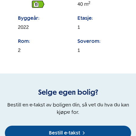
2
40
m
B
Byggeår:
Etasje:
2022
1
Rom:
Soverom:
2
1
Selge egen bolig?
Bestill en e-takst av boligen din, så vet du hva du kan
kjøpe for.
Bestill e-takst