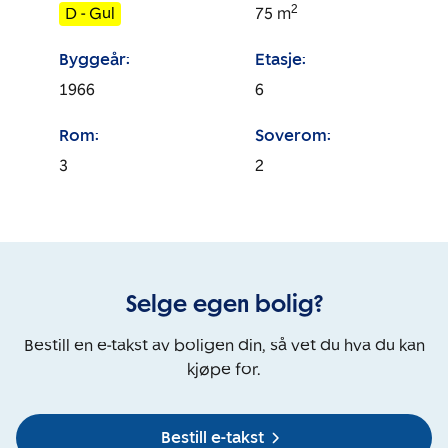
2
D - Gul
75
m
Byggeår:
Etasje:
1966
6
Rom:
Soverom:
3
2
Selge egen bolig?
Bestill en e-takst av boligen din, så vet du hva du kan
kjøpe for.
Bestill e-takst