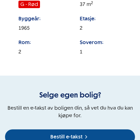
2
G - Rød
37
m
Byggeår:
Etasje:
1965
2
Rom:
Soverom:
2
1
Selge egen bolig?
Bestill en e-takst av boligen din, så vet du hva du kan
kjøpe for.
Bestill e-takst