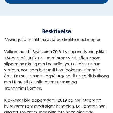
Beskrivelse
 Visningstidspunkt må avtales direkte med megler

Velkommen til Byåsveien 70 B. Lys og innflytningsklar 
1/4‑part på Utsikten – med store vindusflater som 
slipper inn rikelig med naturlig lys. Leiligheten har 
vedovn, noe som bidrar til lave bokostnader hele 
året. Fra stuen har du også utgang til en solrik balkong 
med fantastisk utsikt over sentrum og 
Trondheimsfjorden. 

Kjøkkenet ble oppgradert i 2019 og har integrerte 
hvitevarer som medfølger handelen. Leiligheten har i 
dag ett soverom, men planløsningen gir gode 