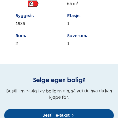
2
65
m
G
Byggeår:
Etasje:
1936
1
Rom:
Soverom:
2
1
Selge egen bolig?
Bestill en e-takst av boligen din, så vet du hva du kan
kjøpe for.
Bestill e-takst