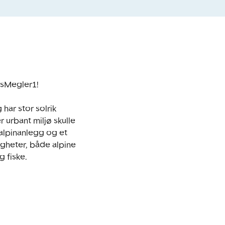
sMegler1!

har stor solrik 
urbant miljø skulle 
alpinanlegg og et 
igheter, både alpine 
 fiske.
