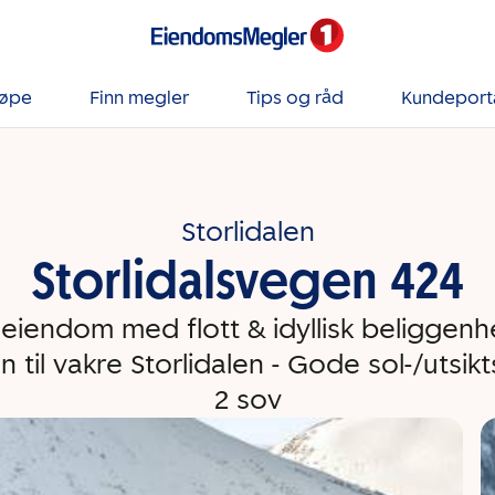
jøpe
Finn megler
Tips og råd
Kundeport
Storlidalen
Storlidalsvegen 424
seiendom med flott & idyllisk beliggen
 til vakre Storlidalen - Gode sol-/utsikt
2 sov