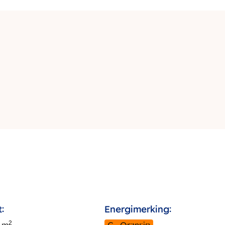
:
Energimerking:
2