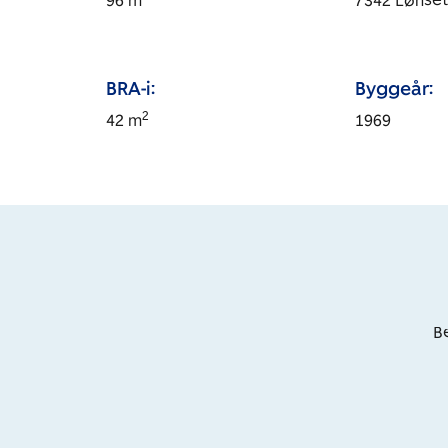
96
m
7342
Lønse
BRA-i:
Byggeår:
2
42
m
1969
Be