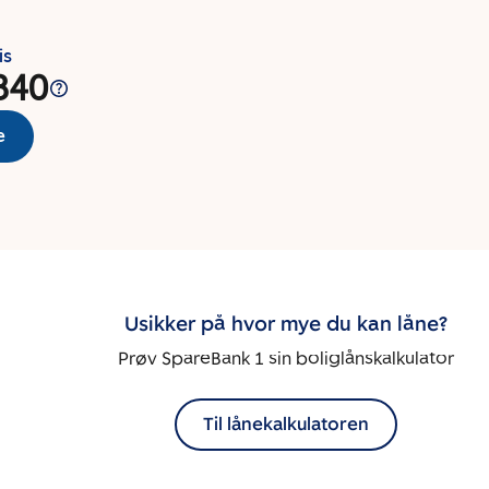
is
840
e
Usikker på hvor mye du kan låne?
Prøv SpareBank 1 sin boliglånskalkulator
Til lånekalkulatoren