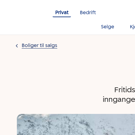
Gå til innholdet
Privat
Bedrift
Selge
K
Boliger til salgs
Fritid
inngangen