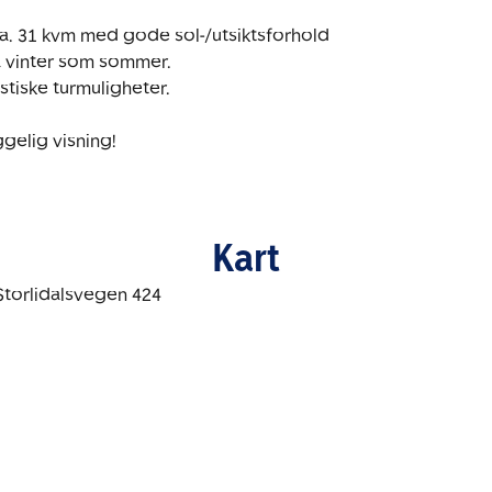
ca. 31 kvm med gode sol-/utsiktsforhold

på vinter som sommer.

stiske turmuligheter.

gelig visning!
Kart