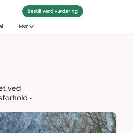
Bestill verdivurdering
al
Mer
het ved
sforhold -