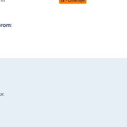
m
G - Oransje
rom:
or.