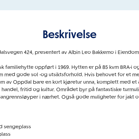
Beskrivelse
dalsvegen 424, presentert av Albin Leo Bakkemo i Eiendom
sk familiehytte oppført i 1969. Hytten er på 85 kvm BRA-i og 
m med gode sol -og utsiktsforhold. Hvis behovet for et mer 
um av Oppdal bare en kort kjøretur unna, komplett med et 
handel, fritid og kultur. Området byr på fantastiske turmul
langrennsløyper i nærhet. Også gode muligheter for jakt og


ed sengeplass

lass
