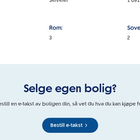
t
Selveier
1 091
Rom:
Sove
3
2
Selge egen bolig?
still en e-takst av boligen din, så vet du hva du kan kjøpe f
Bestill e-takst