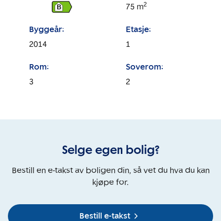
2
75
m
B
Byggeår:
Etasje:
2014
1
Rom:
Soverom:
3
2
Selge egen bolig?
Bestill en e-takst av boligen din, så vet du hva du kan
kjøpe for.
Bestill e-takst