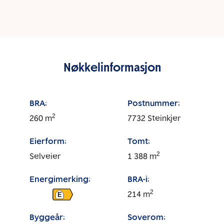
Nøkkelinformasjon
BRA:
Postnummer:
2
260
m
7732
Steinkjer
Eierform:
Tomt:
2
Selveier
1 388
m
Energimerking:
BRA-i:
2
214
m
E
Byggeår:
Soverom: