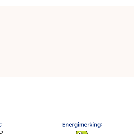
:
Energimerking:
2