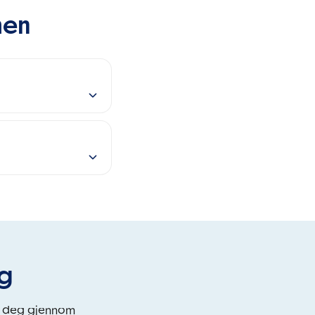
men
eg
i deg gjennom