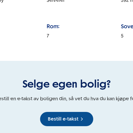
øy
Selveier
592
Rom:
Sove
7
5
Selge egen bolig?
still en e-takst av boligen din, så vet du hva du kan kjøpe f
Bestill e-takst