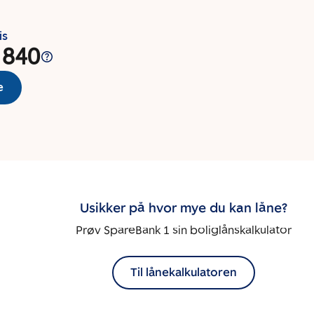
is
 840
e
Usikker på hvor mye du kan låne?
Prøv SpareBank 1 sin boliglånskalkulator
Til lånekalkulatoren