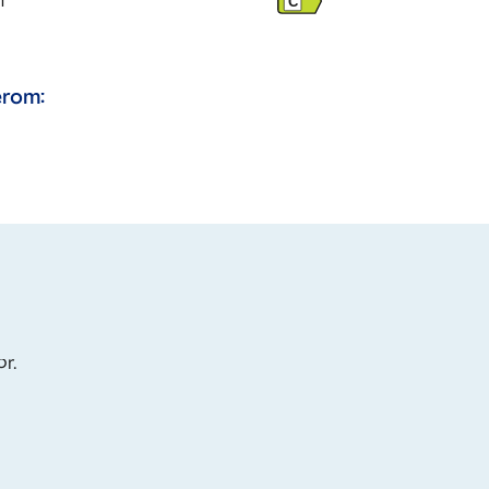
m
C
rom:
or.