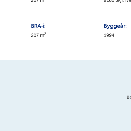
207
m
9180
Skjerv
BRA-i:
Byggeår:
2
207
m
1994
Be