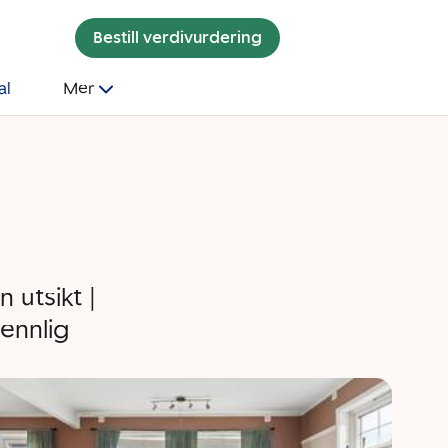
Bestill verdivurdering
al
Mer
 utsikt |
ennlig