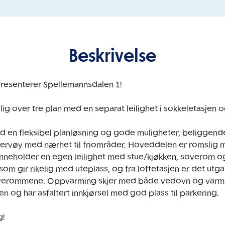
Beskrivelse
esenterer Spellemannsdalen 1!

ig over tre plan med en separat leilighet i sokkeletasjen og
d en fleksibel planløsning og gode muligheter, beliggende i
jervøy med nærhet til friområder. Hoveddelen er romslig m
nneholder en egen leilighet med stue/kjøkken, soverom og
 som gir rikelig med uteplass, og fra loftetasjen er det utga
 soverommene. Oppvarming skjer med både vedovn og varm
og har asfaltert innkjørsel med god plass til parkering. 

g!