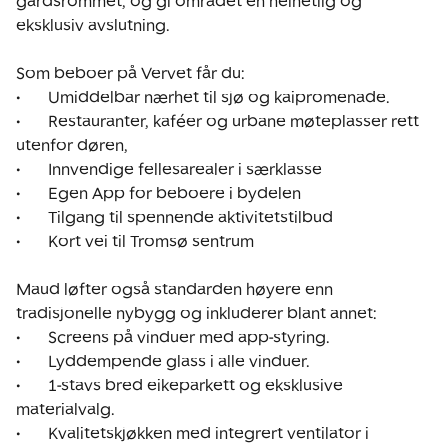
gårdsrommet, og gi området en helhetlig og 
eksklusiv avslutning.

Som beboer på Vervet får du:

•	Umiddelbar nærhet til sjø og kaipromenade.

•	Restauranter, kaféer og urbane møteplasser rett 
utenfor døren,

•	Innvendige fellesarealer i særklasse

•	Egen App for beboere i bydelen

•	Tilgang til spennende aktivitetstilbud

•	Kort vei til Tromsø sentrum

Maud løfter også standarden høyere enn 
tradisjonelle nybygg og inkluderer blant annet:

•	Screens på vinduer med app-styring.

•	Lyddempende glass i alle vinduer.

•	1-stavs bred eikeparkett og eksklusive 
materialvalg.

•	Kvalitetskjøkken med integrert ventilator i 