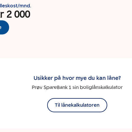
lleskost/mnd.
r 2 000
e
Usikker på hvor mye du kan låne?
Prøv SpareBank 1 sin boliglånskalkulator
Til lånekalkulatoren