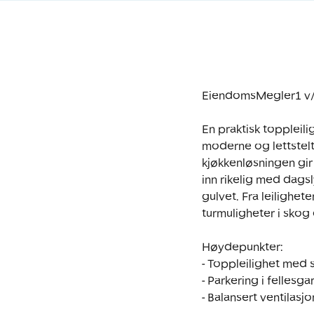
EiendomsMegler1 v/ R
En praktisk toppleili
moderne og lettstelt
kjøkkenløsningen gir
inn rikelig med dags
gulvet. Fra leilighet
turmuligheter i skog 
Høydepunkter:

- Toppleilighet med 
- Parkering i fellesg
- Balansert ventilasj