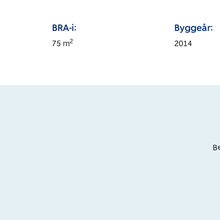
BRA-i:
Byggeår:
2
75
m
2014
Be