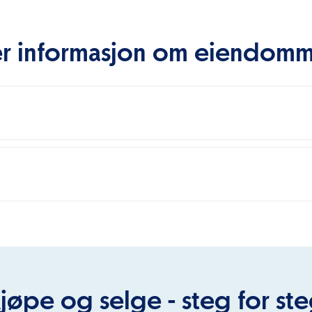
r informasjon om eiendom
jøpe og selge - steg for st