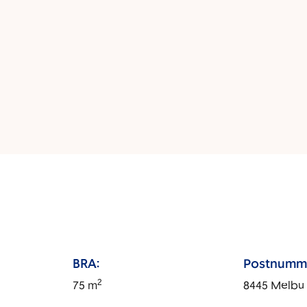
BRA:
Postnumm
2
75
m
8445
Melbu