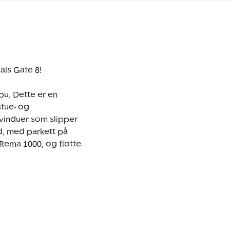
s Gate 8! 

u. Dette er en 
tue- og 
vinduer som slipper 
, med parkett på 
 Rema 1000, og flotte 