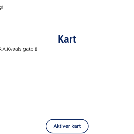
g!
Kart
Aktiver kart