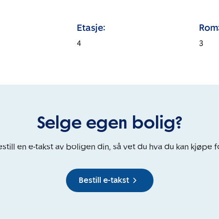
Etasje:
Rom
4
3
Selge egen bolig?
still en e-takst av boligen din, så vet du hva du kan kjøpe f
Bestill e-takst