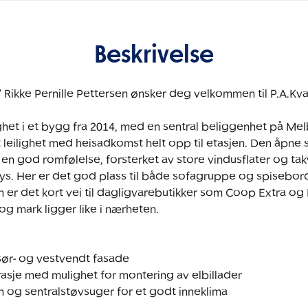
Beskrivelse
ikke Pernille Pettersen ønsker deg velkommen til P.A.Kvaal
ghet i et bygg fra 2014, med en sentral beliggenhet på Melb
 leilighet med heisadkomst helt opp til etasjen. Den åpne s
 en god romfølelse, forsterket av store vindusflater og tak
lys. Her er det god plass til både sofagruppe og spisebord
en er det kort vei til dagligvarebutikker som Coop Extra og
og mark ligger like i nærheten. 

sør- og vestvendt fasade

arasje med mulighet for montering av elbillader

on og sentralstøvsuger for et godt inneklima
