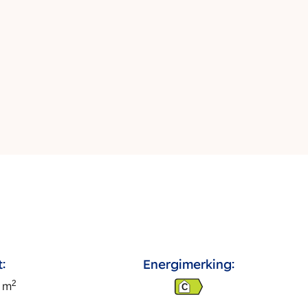
:
Energimerking:
2
m
C