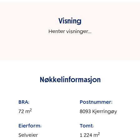
Visning
Henter visninger...
Nøkkelinformasjon
BRA:
Postnummer:
2
72
m
8093
Kjerringøy
Eierform:
Tomt:
2
Selveier
1 224
m