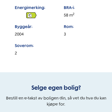
Energimerking:
BRA-i:
2
58
m
C
Byggeår:
Rom:
2004
3
Soverom:
2
Selge egen bolig?
Bestill en e-takst av boligen din, så vet du hva du kan
kjøpe for.