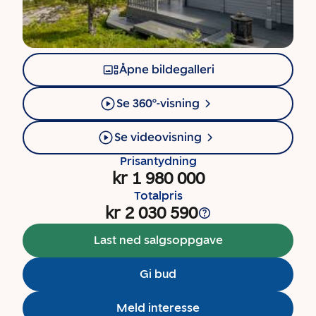
Åpne bildegalleri
Se 360°-visning
Se videovisning
Prisantydning
kr 1 980 000
Totalpris
kr 2 030 590
Last ned salgsoppgave
Gi bud
Meld interesse