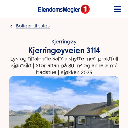
Gå til innholdet
Boliger til salgs
Kjerringøy
Kjerringøyveien 3114
Lys og tiltalende Saltdalshytte med praktfull
sjøutsikt | Stor altan på 80 m² og anneks m/
badstue | Kjøkken 2025