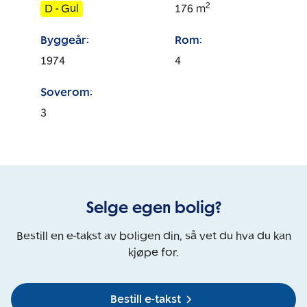
2
D - Gul
176
m
Byggeår:
Rom:
1974
4
Soverom:
3
Selge egen bolig?
Bestill en e-takst av boligen din, så vet du hva du kan
kjøpe for.
Bestill e-takst