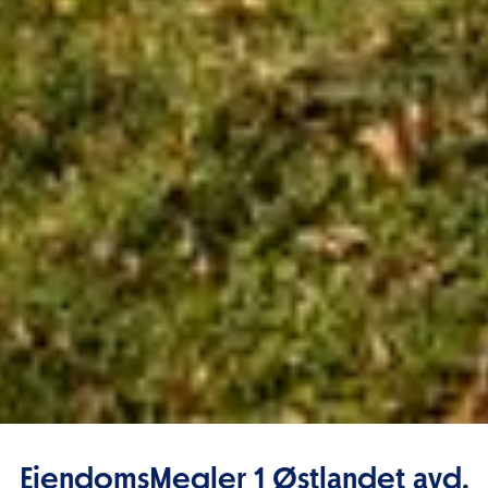
EiendomsMegler 1 Østlandet avd.