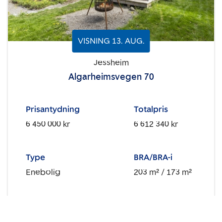
VISNING
13
.
AUG.
Jessheim
Algarheimsvegen 70
Prisantydning
Totalpris
6 450 000 kr
6 612 340 kr
Type
BRA/BRA-i
Enebolig
203 m²
/ 173 m²
Soverom
Energimerking
3
F