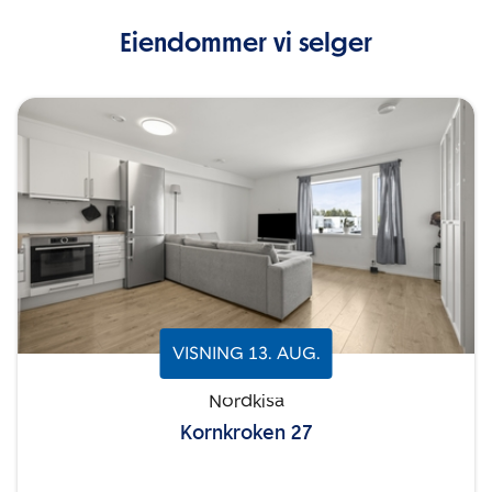
Eiendommer vi selger
VISNING
13
.
AUG.
Nordkisa
Kornkroken 27