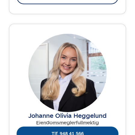
Johanne Olivia Heggelund
Eiendomsmeglerfullmektig
Tlf. 948 41 566