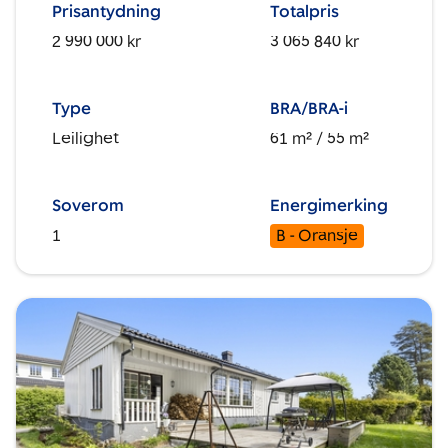
Prisantydning
Totalpris
2 990 000 kr
3 065 840 kr
Type
BRA/BRA-i
Leilighet
61 m²
/ 55 m²
Soverom
Energimerking
1
B - Oransje