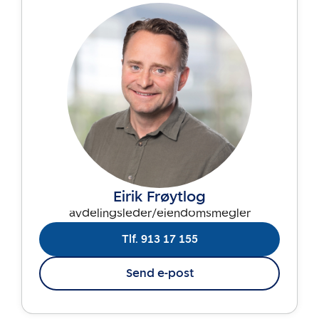
Eirik Frøytlog
avdelingsleder/eiendomsmegler
Tlf. 913 17 155
Send e-post