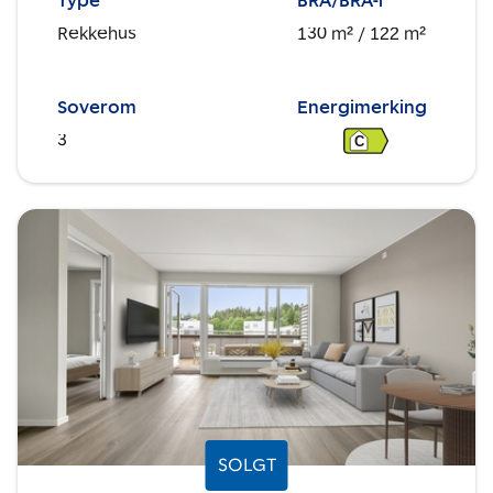
Type
BRA/BRA-i
Rekkehus
130 m²
/ 122 m²
Soverom
Energimerking
3
C
SOLGT