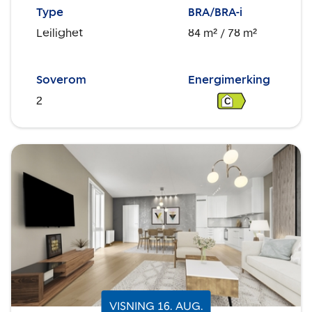
Type
BRA/BRA-i
Leilighet
84 m²
/ 78 m²
Soverom
Energimerking
2
C
VISNING
16
.
AUG.