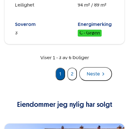
Leilighet
94 m²
/ 89 m²
Soverom
Energimerking
3
C - Grønn
Viser
1
-
3
av
6
boliger
1
2
Neste
Eiendommer jeg nylig har solgt