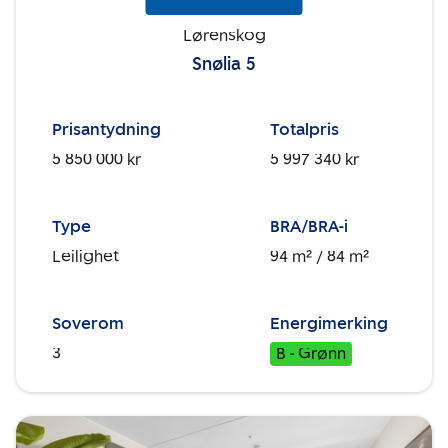
Lørenskog
Snølia 5
Prisantydning
Totalpris
5 850 000 kr
5 997 340 kr
Type
BRA/BRA-i
Leilighet
94 m²
/ 84 m²
Soverom
Energimerking
3
B - Grønn