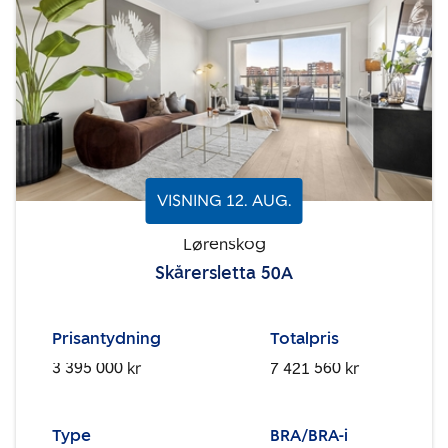
VISNING
12
.
AUG.
Lørenskog
Skårersletta 50A
Prisantydning
Totalpris
3 395 000 kr
7 421 560 kr
Type
BRA/BRA-i