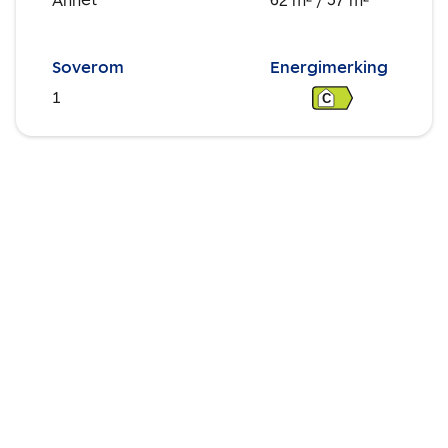
Annet
62 m²
/ 57 m²
Soverom
Energimerking
1
C