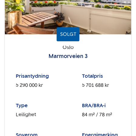
SOLGT
Oslo
Marmorveien 3
Prisantydning
Totalpris
5 290 000 kr
5 701 688 kr
Type
BRA/BRA-i
Leilighet
84 m²
/ 78 m²
Soverom
Energimerking