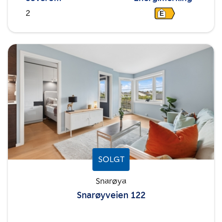
2
E
SOLGT
Snarøya
Snarøyveien 122