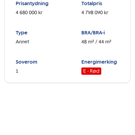
Prisantydning
Totalpris
4 680 000 kr
4 798 090 kr
Type
BRA/BRA-i
Annet
48 m²
/ 44 m²
Soverom
Energimerking
1
E - Rød