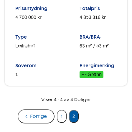
Prisantydning
Totalpris
4 700 000 kr
4 853 316 kr
Type
BRA/BRA-i
Leilighet
63 m²
/ 53 m²
Soverom
Energimerking
1
F - Grønn
Viser
4
-
4
av
4
boliger
Forrige
1
2