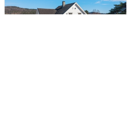
VISNING
12
.
AUG.
Skien
Håvundvegen 111A
Prisantydning
Totalpris
3 990 000 kr
4 091 100 kr
Type
BRA/BRA-i
Enebolig
180 m²
/ 154 m²