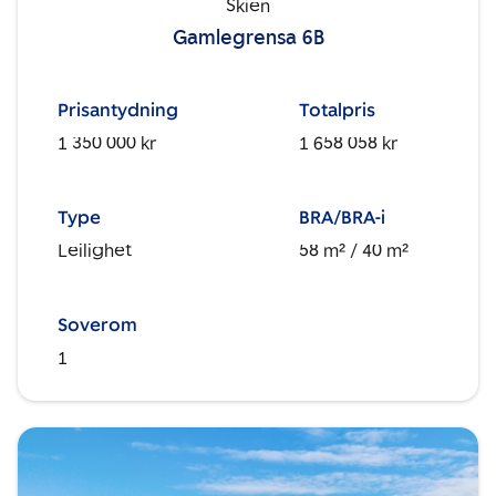
Skien
Gamlegrensa 6B
Prisantydning
Totalpris
1 350 000 kr
1 658 058 kr
Type
BRA/BRA-i
Leilighet
58 m²
/ 40 m²
Soverom
1