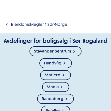
Gå til innholdet
EiendomsMegler 1 Sør-Norge
Avdelinger for boligsalg i Sør-Rogaland
Stavanger Sentrum
Hundvåg
Mariero
Madla
Randaberg
Ryfylke