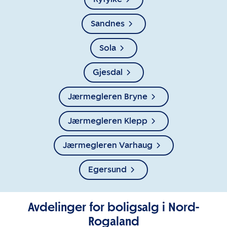
Sandnes
Sola
Gjesdal
Jærmegleren Bryne
Jærmegleren Klepp
Jærmegleren Varhaug
Egersund
Avdelinger for boligsalg i Nord-
Rogaland