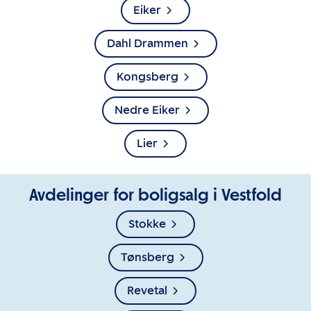
Eiker
Dahl Drammen
Kongsberg
Nedre Eiker
Lier
Avdelinger for boligsalg i Vestfold
Stokke
Tønsberg
Revetal