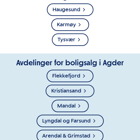
Haugesund
Karmøy
Tysvær
Avdelinger for boligsalg i Agder
Flekkefjord
Kristiansand
Mandal
Lyngdal og Farsund
Arendal & Grimstad