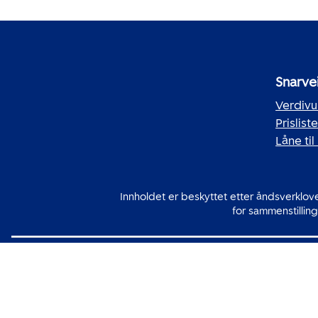
Snarve
Verdivu
Prislist
Låne til
Innholdet er beskyttet etter åndsverkloven
for sammenstilling 
Ei