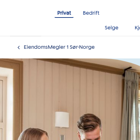
Gå til innholdet
Privat
Bedrift
Selge
K
EiendomsMegler 1 Sør-Norge