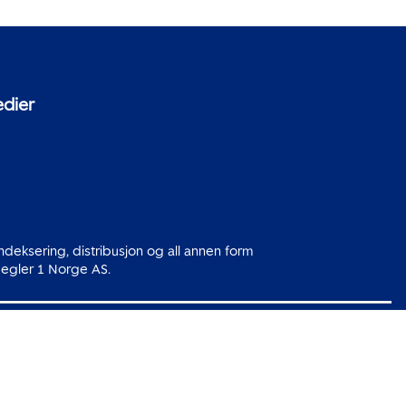
edier
indeksering, distribusjon og all annen form
msMegler 1 Norge AS.
slo