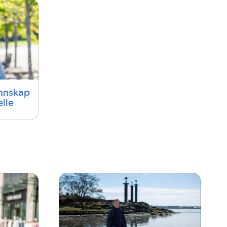
unnskap
lle