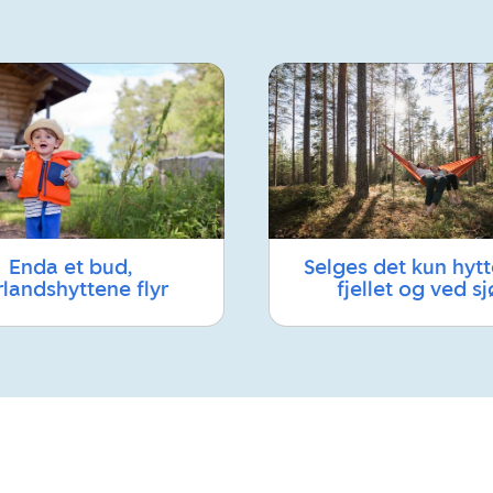
Enda et bud,
Selges det kun hytt
rlandshyttene flyr
fjellet og ved sj