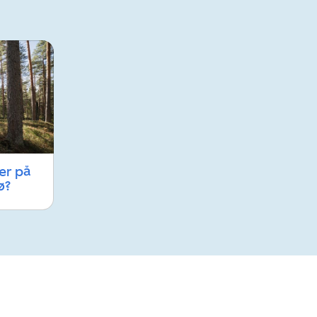
er på
ø?