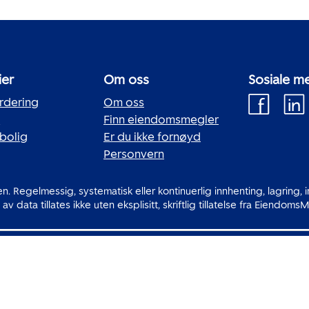
ier
Om oss
Sosiale m
rdering
Om oss
e
Finn eiendomsmegler
 bolig
Er du ikke fornøyd
Personvern
. Regelmessig, systematisk eller kontinuerlig innhenting, lagring, 
av data tillates ikke uten eksplisitt, skriftlig tillatelse fra Eiendo
endomsMegler 1 Norge AS, Hammersborggata 11, 0181 O