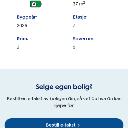
2
37
m
A
Byggeår:
Etasje:
2026
7
Rom:
Soverom:
2
1
Selge egen bolig?
Bestill en e-takst av boligen din, så vet du hva du kan
kjøpe for.
Bestill e-takst