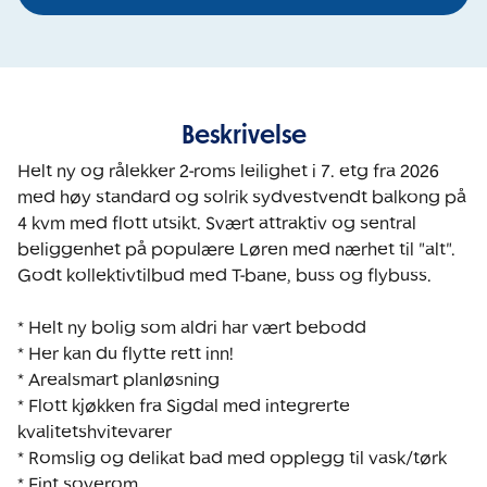
Beskrivelse
Helt ny og rålekker 2-roms leilighet i 7. etg fra 2026 
med høy standard og solrik sydvestvendt balkong på 
4 kvm med flott utsikt. Svært attraktiv og sentral 
beliggenhet på populære Løren med nærhet til "alt". 
Godt kollektivtilbud med T-bane, buss og flybuss. 

* Helt ny bolig som aldri har vært bebodd

* Her kan du flytte rett inn!

* Arealsmart planløsning 

* Flott kjøkken fra Sigdal med integrerte 
kvalitetshvitevarer 

* Romslig og delikat bad med opplegg til vask/tørk 

* Fint soverom 
