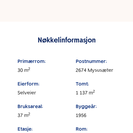
Nøkkelinformasjon
Primærrom:
Postnummer:
2
30
m
2674
Mysusæter
Eierform:
Tomt:
2
Selveier
1 137
m
Bruksareal:
Byggeår:
2
37
m
1956
Etasje:
Rom: