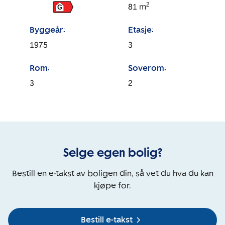
2
81
m
G
Byggeår:
Etasje:
1975
3
Rom:
Soverom:
3
2
Selge egen bolig?
Bestill en e-takst av boligen din, så vet du hva du kan
kjøpe for.
Bestill e-takst