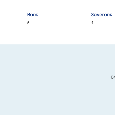
Rom:
Soverom:
5
4
Be