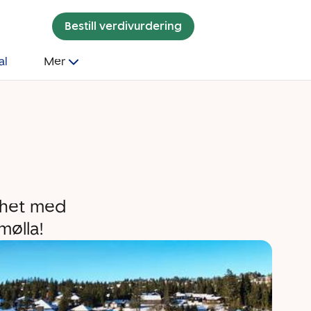
Bestill verdivurdering
al
Mer
n
ighet med
mølla!