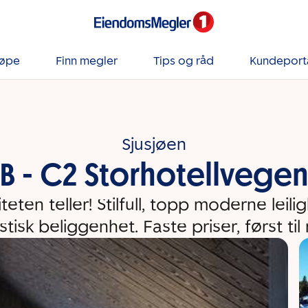
jøpe
Finn megler
Tips og råd
Kundeport
Sjusjøen
B - C2 Storhotellvege
iteten teller! Stilfull, topp moderne leil
stisk beliggenhet. Faste priser, først til 