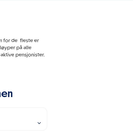
for de  fleste er 
øyper på alle 
ktive pensjonister. 
men