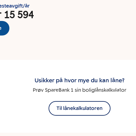
esteavgift/år
r 15 594
e
Usikker på hvor mye du kan låne?
Prøv SpareBank 1 sin boliglånskalkulator
Til lånekalkulatoren