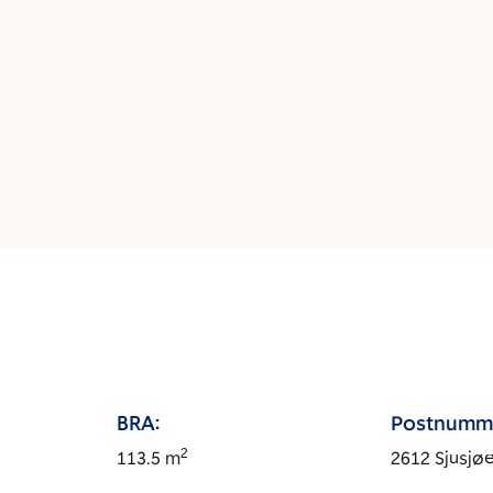
BRA:
Postnumm
2
113.5
m
2612
Sjusjø