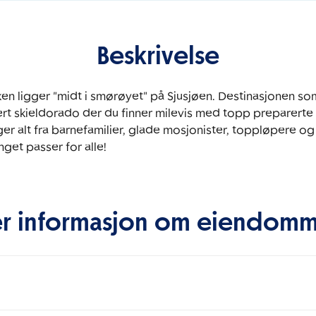
Beskrivelse
en ligger "midt i smørøyet" på Sjusjøen. Destinasjonen som 
ert skieldorado der du finner milevis med topp preparerte l
r alt fra barnefamilier, glade mosjonister, toppløpere og a
nget passer for alle! 
r informasjon om eiendom