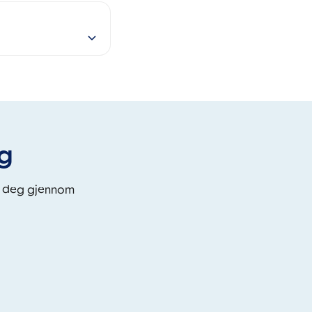
eg
i deg gjennom