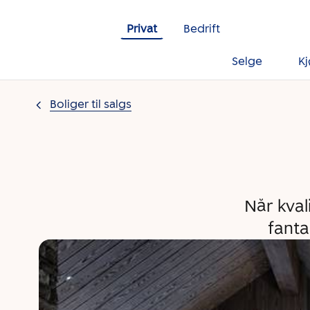
Gå til innholdet
Privat
Bedrift
Selge
K
Boliger til salgs
Når kval
fanta