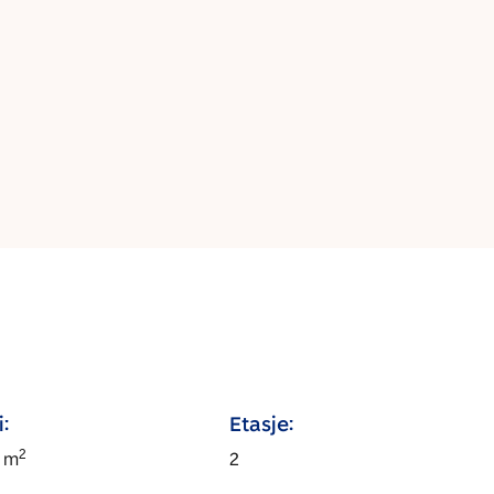
:
Etasje:
2
m
2