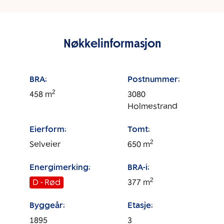
Nøkkelinformasjon
BRA:
Postnummer:
2
458
m
3080
Holmestrand
Eierform:
Tomt:
2
Selveier
650
m
Energimerking:
BRA-i:
2
D - Rød
377
m
Byggeår:
Etasje:
1895
3