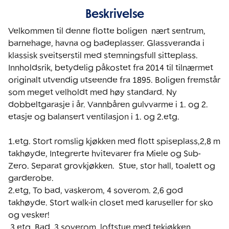
Beskrivelse
Velkommen til denne flotte boligen  nært sentrum, 
barnehage, havna og badeplasser. Glassveranda i 
klassisk sveitserstil med stemningsfull sitteplass. 
Innholdsrik, betydelig påkostet fra 2014 til tilnærmet 
originalt utvendig utseende fra 1895. Boligen fremstår 
som meget velholdt med høy standard. Ny 
dobbeltgarasje i år. Vannbåren gulvvarme i 1. og 2. 
etasje og balansert ventilasjon i 1. og 2.etg.

1.etg. Stort romslig kjøkken med flott spiseplass,2,8 m 
takhøyde, Integrerte hvitevarer fra Miele og Sub-
Zero. Separat grovkjøkken.  Stue, stor hall, toalett og 
garderobe. 

2.etg, To bad, vaskerom, 4 soverom. 2,6 god 
takhøyde. Stort walk-in closet med karuseller for sko 
og vesker!  

 3.etg, Bad, 3 soverom, loftstue med tekjøkken. 