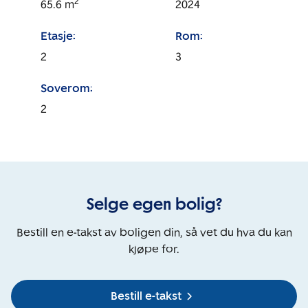
2
65.6
m
2024
Etasje:
Rom:
2
3
Soverom:
2
Selge egen bolig?
Bestill en e-takst av boligen din, så vet du hva du kan
kjøpe for.
Bestill e-takst