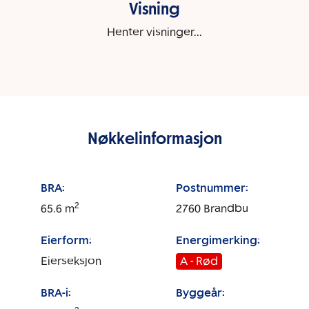
Visning
Henter visninger...
Nøkkelinformasjon
BRA:
Postnummer:
2
65.6
m
2760
Brandbu
Eierform:
Energimerking:
Eierseksjon
A - Rød
BRA-i:
Byggeår: