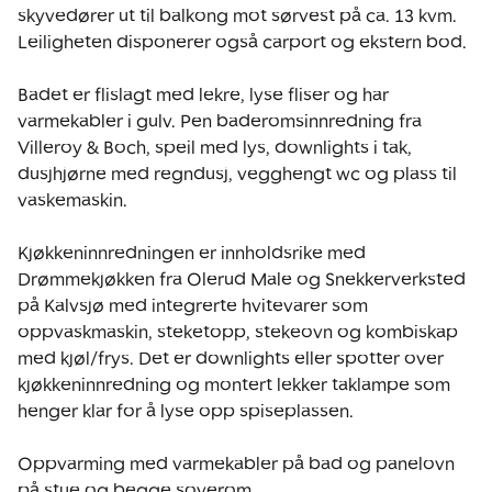
skyvedører ut til balkong mot sørvest på ca. 13 kvm. 
Leiligheten disponerer også carport og ekstern bod.

Badet er flislagt med lekre, lyse fliser og har 
varmekabler i gulv. Pen baderomsinnredning fra 
Villeroy & Boch, speil med lys, downlights i tak, 
dusjhjørne med regndusj, vegghengt wc og plass til 
vaskemaskin. 

Kjøkkeninnredningen er innholdsrike med 
Drømmekjøkken fra Olerud Male og Snekkerverksted 
på Kalvsjø med integrerte hvitevarer som 
oppvaskmaskin, steketopp, stekeovn og kombiskap 
med kjøl/frys. Det er downlights eller spotter over 
kjøkkeninnredning og montert lekker taklampe som 
henger klar for å lyse opp spiseplassen. 

Oppvarming med varmekabler på bad og panelovn 
på stue og begge soverom.
